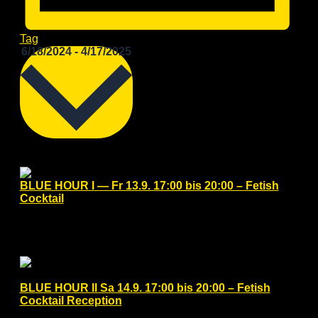
Tag
Datum
6/18/2024
-
4/17/2025
wählen.
September 2024
Fr.
13
BLUE HOUR I — Fr 13.9. 17:00 bis 20:00 – Fetish
Cocktail
Freitag, September 13, 2024 @ 17:00
-
20:00
Hotel Berlin, Berlin, a member of Radisson Individuals
Lützowpl. 17, Berlin, Germany
Sa.
14
BLUE HOUR II Sa 14.9. 17:00 bis 20:00 – Fetish
Cocktail Reception
Samstag, September 14, 2024 @ 17:00
-
20:00