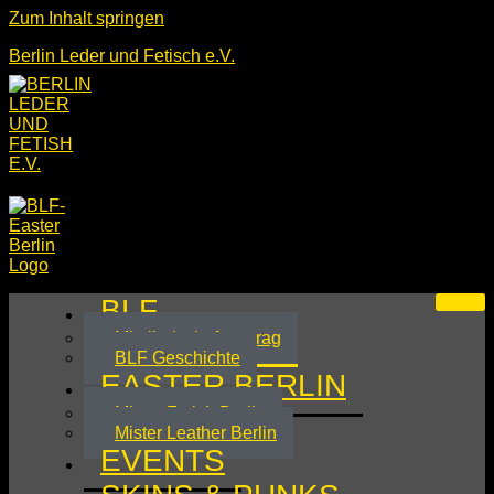
Zum Inhalt springen
Berlin Leder und Fetisch e.V.
BLF
Mitgliedschaftsantrag
BLF Geschichte
EASTER BERLIN
Mister Fetish Berlin
Mister Leather Berlin
EVENTS