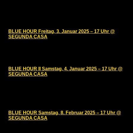
Hotel Berlin, Berlin, a member of Radisson Individuals
Lützowpl. 17, Berlin, Germany
Januar 2025
Fr.
3
BLUE HOUR Freitag, 3. Januar 2025 – 17 Uhr @
SEGUNDA CASA
Freitag, Januar 3, 2025 @ 17:00
-
20:00
Segunda Casa
Eisenacher Str. 2, Berlin, Berlin,
Germany
Sa.
4
BLUE HOUR II Samstag, 4. Januar 2025 – 17 Uhr @
SEGUNDA CASA
Samstag, Januar 4, 2025 @ 17:00
-
20:00
Segunda Casa
Eisenacher Str. 2, Berlin, Berlin,
Germany
Februar 2025
Sa.
8
BLUE HOUR Samstag, 8. Februar 2025 – 17 Uhr @
SEGUNDA CASA
Samstag, Februar 8, 2025 @ 17:00
-
20:00
Segunda Casa
Eisenacher Str. 2, Berlin, Berlin,