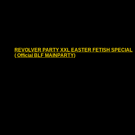
Es werden Arbeiten von lokalen und internationalen
Künstler*innen ausgestellt, von denen viele im Bereich
Kink/Fetisch arbeiten.
Fr.
29
REVOLVER PARTY XXL EASTER FETISH SPECIAL
( Official BLF MAINPARTY)