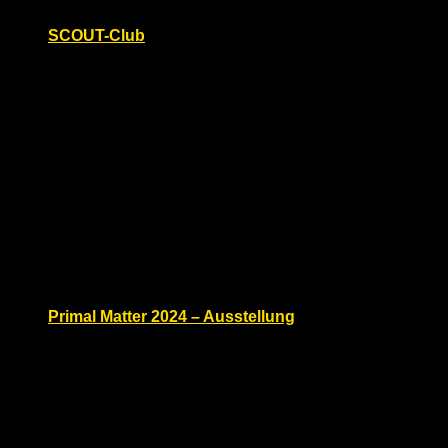
SCOUT-Club
Freitag, März 29, 2024 @ 15:00
Böse Buben e.V.
Sachsendamm 76 - 77, Berlin,
Deutschland
SCOUT-Club | 15 – 19 h | Pfadfinder-Rollenspiele,
Spanking, Erziehung und SM – Scout role play,
spanking and SM | dc: Bayerische Lederhosen,
Pfadfinder- oder Jäger Outfit – Bavarian Lederhosen,
scout or hunter
Fr.
29
Primal Matter 2024 – Ausstellung
Freitag, März 29, 2024 @ 15:00
-
20:00
prideART Ateliers
BTC Söhtstraße 7, Berlin, Berlin,
Deutschland
Primal Matter ist eine Feier der queeren Kunst und
Kultur.