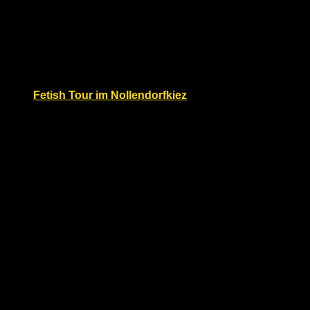
Deutschen Leder/Fetisch-Vereine) in Zusammenarbeit
mit BLF und LC Stuttgart zum traditionellen
Sektempfang mit Frühstück ein.
Fr.
29
Fetish Tour im Nollendorfkiez