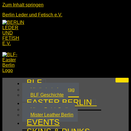
Zum Inhalt springen
Berlin Leder und Fetisch e.V.
BLF
Mitgliedschaftsantrag
BLF Geschichte
EASTER BERLIN
Mister Fetish Berlin
Mister Leather Berlin
EVENTS