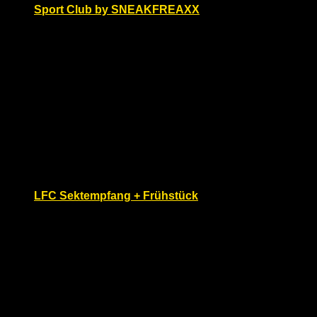
Sport Club by SNEAKFREAXX
Donnerstag, März 28, 2024 @ 22:00
Böse Buben e.V.
Sachsendamm 76 - 77, Berlin,
Deutschland
Sport Club by SNEAKFREAXX | 22 – 04 h | Sex and
SM in sports gear | dc: Sneakers plus Sportswear,
Skater, Soccer, Shorts, Trunks, Lycra | Tickets online
(www.boese-buben-berlin.de/specials.html)
Fr.
29
LFC Sektempfang + Frühstück