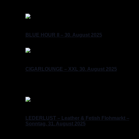
Germany
Sa.
30
Samstag, August 30, 2025 @ 17:00
-
20:00
BLUE HOUR II – 30. August 2025
Sa.
30
Samstag, August 30, 2025 @ 21:00
CIGARLOUNGE – XXL 30. August 2025
Pussycat Bar
Kalckreuthstr. 7, Berlin, Berlin,
Deutschland
So.
31
Sonntag, August 31, 2025 @ 12:00
-
17:00
LEDERLUST – Leather & Fetish Flohmarkt –
Sonntag, 31. August 2025
Segunda Casa
Eisenacher Str. 2, Berlin, Berlin,
Germany