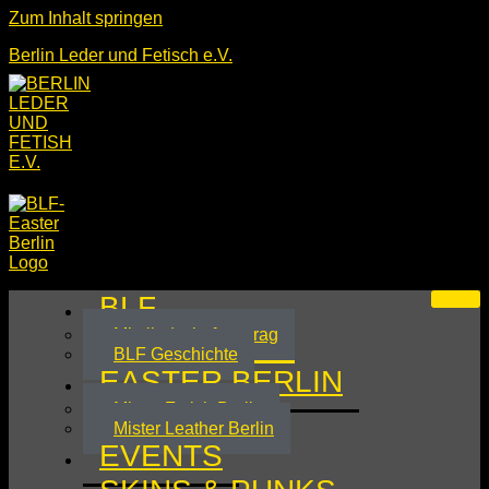
Zum Inhalt springen
Berlin Leder und Fetisch e.V.
BLF
Mitgliedschaftsantrag
BLF Geschichte
EASTER BERLIN
Mister Fetish Berlin
Mister Leather Berlin
EVENTS