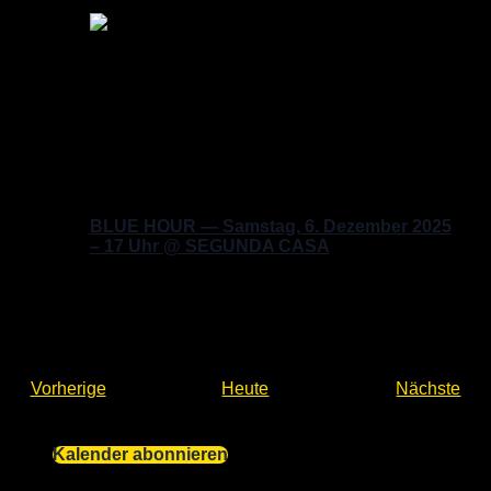
Sa.
6
Samstag, Dezember 6, 2025 @ 17:00
-
20:00
BLUE HOUR — Samstag, 6. Dezember 2025
– 17 Uhr @ SEGUNDA CASA
Segunda Casa
Eisenacher Str. 2, Berlin, Berlin,
Germany
Veranstaltungen
Ver
Vorherige
Heute
Nächste
Kalender abonnieren