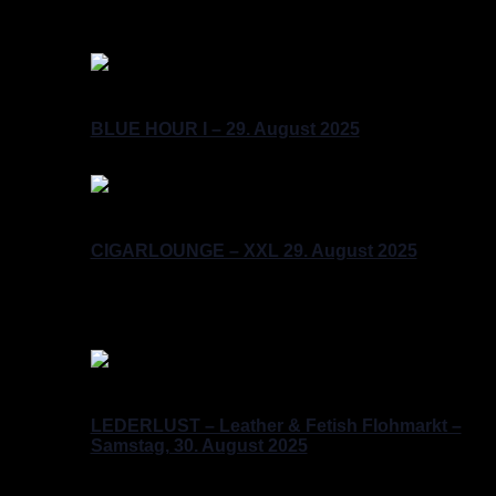
Germany
Fr.
29
Freitag, August 29, 2025 @ 17:00
-
20:00
BLUE HOUR I – 29. August 2025
Fr.
29
Freitag, August 29, 2025 @ 21:00
CIGARLOUNGE – XXL 29. August 2025
Pussycat Bar
Kalckreuthstr. 7, Berlin, Berlin,
Deutschland
Sa.
30
Samstag, August 30, 2025 @ 12:00
-
17:00
LEDERLUST – Leather & Fetish Flohmarkt –
Samstag, 30. August 2025
Segunda Casa
Eisenacher Str. 2, Berlin, Berlin,