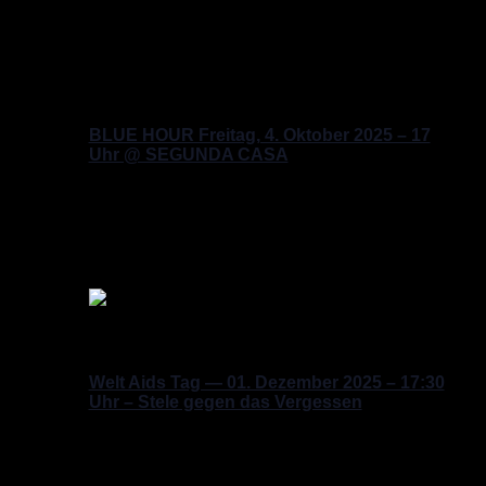
Oktober 2025
Sa.
Samstag, Oktober 4, 2025 @ 17:00
-
20:00
4
BLUE HOUR Freitag, 4. Oktober 2025 – 17
Uhr @ SEGUNDA CASA
Segunda Casa
Eisenacher Str. 2, Berlin, Berlin,
Germany
Dezember 2025
Mo.
1
Hervorgehoben
Montag, Dezember 1, 2025 @ 17:30
-
19:00
Welt Aids Tag — 01. Dezember 2025 – 17:30
Uhr – Stele gegen das Vergessen
Internationale Stele gegen das Vergessen
An
der Urania 22, Berlin, Berlin, Germany