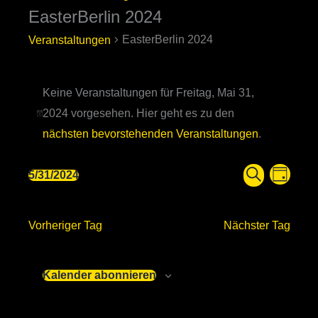
EasterBerlin 2024
Veranstaltungen
für
EasterBerlin 2024
Veranstaltungen
Freitag,
Mai
Keine Veranstaltungen für Freitag, Mai 31,
31,
2024 vorgesehen. Hier geht es zu den
2024
Hinweis
nächsten bevorstehenden Veranstaltungen
.
Veranstaltung
Veranst
5/31/2024
Tag
Suche
Datum
Suche
Ansicht
wählen.
und
Navigat
Vorheriger Tag
Nächster Tag
Ansichten,
Navigation
Kalender abonnieren