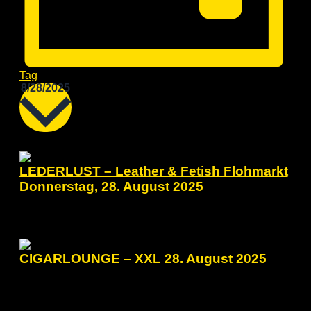
Tag
Datum
8/28/2025
wählen.
12:00
LEDERLUST – Leather & Fetish Flohmarkt
Donnerstag, 28. August 2025
Donnerstag, August 28, 2025 @ 12:00
-
17:00
Segunda Casa
Eisenacher Str. 2, Berlin
21:00
CIGARLOUNGE – XXL 28. August 2025
Donnerstag, August 28, 2025 @ 21:00
Pussycat Bar
Kalckreuthstr. 7, Berlin