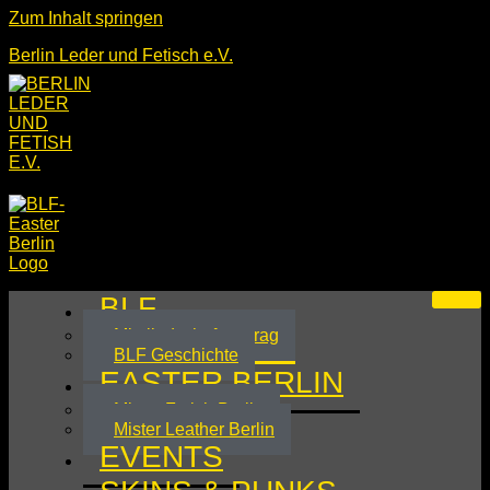
Zum Inhalt springen
Berlin Leder und Fetisch e.V.
BLF
Mitgliedschaftsantrag
BLF Geschichte
EASTER BERLIN
Mister Fetish Berlin
Mister Leather Berlin
EVENTS