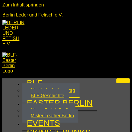
Zum Inhalt springen
Berlin Leder und Fetisch e.V.
BLF
Mitgliedschaftsantrag
BLF Geschichte
EASTER BERLIN
Mister Fetish Berlin
Mister Leather Berlin
EVENTS