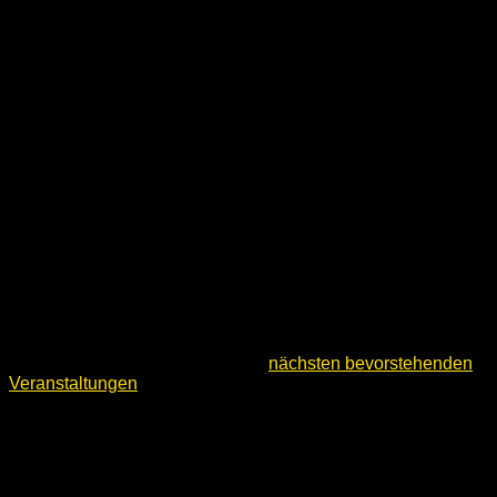
Hinweis
Keine Veranstaltungen für Freitag, August 7, 2026
vorgesehen. Hier geht es zu den
nächsten bevorstehenden
Veranstaltungen
.