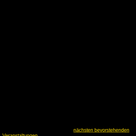
Hinweis
Keine Veranstaltungen für Freitag, August 7, 2026
vorgesehen. Hier geht es zu den
nächsten bevorstehenden
Veranstaltungen
.