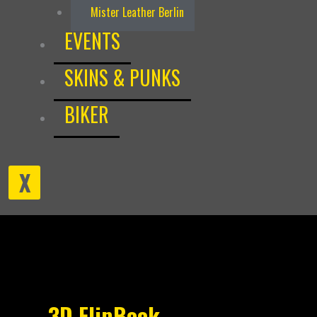
Mister Leather Berlin
EVENTS
SKINS & PUNKS
BIKER
X
3D FlipBook