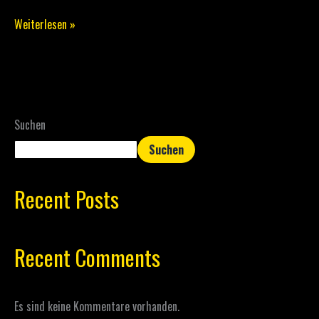
Week
Weiterlesen »
2025
–
Programmheft
Suchen
Suchen
Recent Posts
Recent Comments
Es sind keine Kommentare vorhanden.