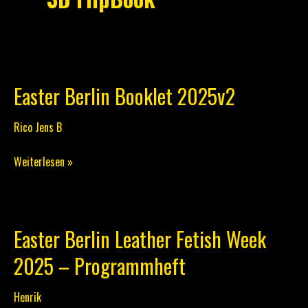
Easter Berlin Booklet 2025v2
Easter
Berlin
Rico Jens B
Booklet
2025v2
Weiterlesen »
Easter Berlin Leather Fetish Week
Easter
Berlin
2025 – Programmheft
Leather
Fetish
Henrik