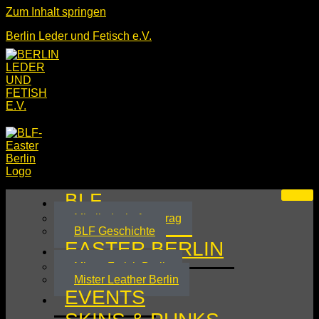
Zum Inhalt springen
Berlin Leder und Fetisch e.V.
BLF
Mitgliedschaftsantrag
BLF Geschichte
EASTER BERLIN
Mister Fetish Berlin
Mister Leather Berlin
EVENTS