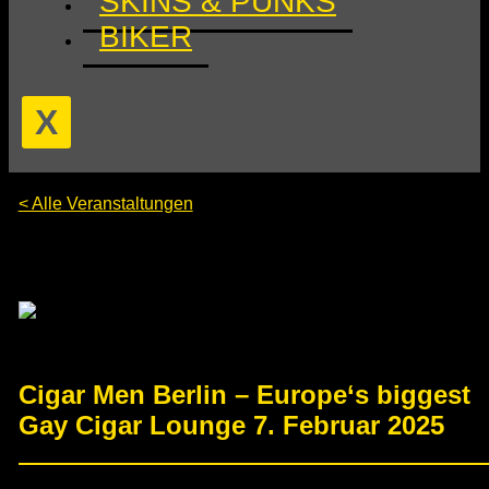
SKINS & PUNKS
BIKER
X
< Alle Veranstaltungen
Diese Veranstaltung hat bereits stattgefunden.
Cigar Men Berlin – Europe‘s biggest
Gay Cigar Lounge 7. Februar 2025