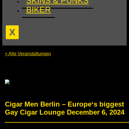
SKINS & PUNKS
BIKER
X
< Alle Veranstaltungen
Diese Veranstaltung hat bereits stattgefunden.
Cigar Men Berlin – Europe‘s biggest
Gay Cigar Lounge December 6, 2024