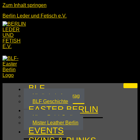
Zum Inhalt springen
Berlin Leder und Fetisch e.V.
BLF
Mitgliedschaftsantrag
BLF Geschichte
EASTER BERLIN
Mister Fetish Berlin
Mister Leather Berlin
EVENTS