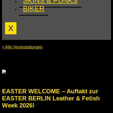
SKINS & PUNKS
BIKER
X
< Alle Veranstaltungen
Diese Veranstaltung hat bereits stattgefunden.
EASTER WELCOME – Auftakt zur
EASTER BERLIN Leather & Fetish
Week 2026!