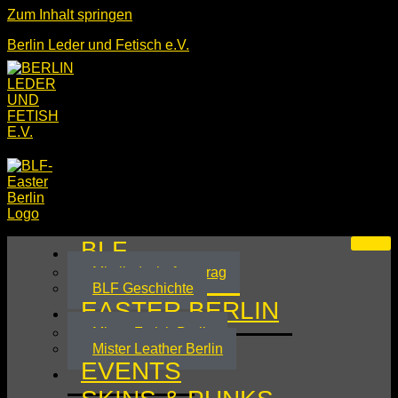
Zum Inhalt springen
Berlin Leder und Fetisch e.V.
BLF
Mitgliedschaftsantrag
BLF Geschichte
EASTER BERLIN
Mister Fetish Berlin
Mister Leather Berlin
EVENTS