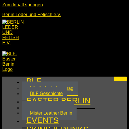
Zum Inhalt springen
Berlin Leder und Fetisch e.V.
BLF
Mitgliedschaftsantrag
BLF Geschichte
EASTER BERLIN
Mister Fetish Berlin
Mister Leather Berlin
EVENTS