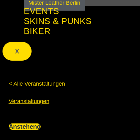
Mister Leather Berlin
EVENTS
SKINS & PUNKS
BIKER
X
< Alle Veranstaltungen
Partner Event
Partner Event
Veranstaltungen
Veranstaltungen
Anstehend
Datum
wählen.