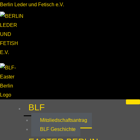
Zum
Berlin Leder und Fetisch e.V.
Inhalt
springen
BLF
Mitgliedschaftsantrag
BLF Geschichte