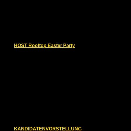
Tickets
Do.
17
HOST Rooftop Easter Party
Donnerstag, April 17, 2025 @ 16:00
Amano East Side Hotel
Stralauer Platz 30-31, Berlin
Erlebe die HOST Rooftop Easter Party – ein
elektrisierendes Open-Air-Event hoch über den
Dächern Berlins! Am Donnerstag, den 17. April 2025,
von 16:00 bis 1:00 Uhr verwandelt sich die […]
Do.
17
KANDIDATENVORSTELLUNG