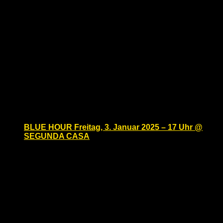
Fetish Cocktail Reception @ Hotel Berlin, Berlin
“LÜTZE Bar” Lützowplatz 17 – 10785 Berlin
During FOLSOM EUROPE we will be offering you a
new Fetish Cocktail in cooperation with
Januar 2025
Fr.
3
BLUE HOUR Freitag, 3. Januar 2025 – 17 Uhr @
SEGUNDA CASA
Freitag, Januar 3, 2025 @ 17:00
-
20:00
Segunda Casa
Eisenacher Str. 2, Berlin, Berlin,
Germany
Fetish Cocktail @ SEGUNDA CASA Blf-EasterBerlin
und Male.Space laden Euch ein zur ersten BLUE
HOUR, unserem beliebten Fetish Cocktail. Genießt
coole Drinks und mit einer riesigen Gruppe von Leder-