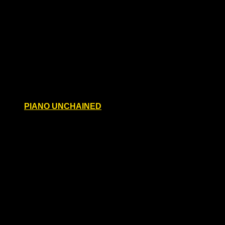
Deutschland
Wir laden dich zu unserer 1. Veranstaltung im Rahmen
der langen easter Berlin, Leather Fetish Week, in unser
Club-Lokal WOOF ein!
Mi.
16
PIANO UNCHAINED