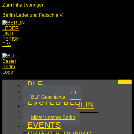
Zum Inhalt springen
Berlin Leder und Fetisch e.V.
BLF
Mitgliedschaftsantrag
BLF Geschichte
EASTER BERLIN
Mister Fetish Berlin
Mister Leather Berlin
EVENTS