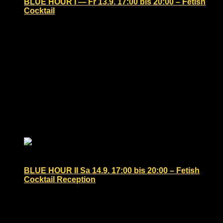
BLUE HOUR I — Fr 13.9. 17:00 bis 20:00 – Fetish
Cocktail
Freitag, September 13, 2024 @ 17:00
-
20:00
Hotel Berlin, Berlin, a member of Radisson Individuals
Lützowpl. 17, Berlin, Germany
Hotel Berlin, Berlin “LÜTZE Bar” – Lützowplatz 17 –
10785 Berlin More then 200 Leather and Fetish men
were joining our first BLUE HOUR event during
EASTER this year! Also […]
Sa.
14
BLUE HOUR II Sa 14.9. 17:00 bis 20:00 – Fetish
Cocktail Reception
Samstag, September 14, 2024 @ 17:00
-
20:00
Hotel Berlin, Berlin, a member of Radisson Individuals
Lützowpl. 17, Berlin, Germany