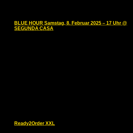
BLUE HOUR Samstag, 8. Februar 2025 – 17 Uhr @
SEGUNDA CASA
Samstag, Februar 8, 2025 @ 17:00
-
20:00
Segunda Casa
Eisenacher Str. 2, Berlin, Berlin,
Germany
Fetish Cocktail @ SEGUNDA CASA Male.Space ladet
Euch ein zur ersten BLUE HOUR, unserem beliebten
Fetish Cocktail. Genießt coole Drinks und mit einer
riesigen Gruppe von Leder- und Fetischkerlen. Come
[…]
Di.
25
Ready2Order XXL