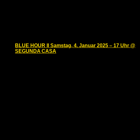
und Fetischkerlen. […]
Sa.
4
BLUE HOUR II Samstag, 4. Januar 2025 – 17 Uhr @
SEGUNDA CASA
Samstag, Januar 4, 2025 @ 17:00
-
20:00
Segunda Casa
Eisenacher Str. 2, Berlin, Berlin,
Germany
Fetish Cocktail @ SEGUNDA CASA Blf-EasterBerlin
und Male.Space laden Euch ein zur ersten BLUE
HOUR, unserem beliebten Fetish Cocktail. Genießt
coole Drinks und mit einer riesigen Gruppe von Leder-
und Fetischkerlen. […]
Februar 2025
Sa.
8