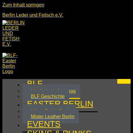
Zum Inhalt springen
Berlin Leder und Fetisch e.V.
BLF
Mitgliedschaftsantrag
BLF Geschichte
EASTER BERLIN
Mister Fetish Berlin
Mister Leather Berlin
EVENTS